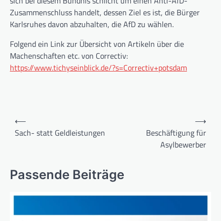
sich bei diesem Bündnis schlicht um einen Anti-AfD-
Zusammenschluss handelt, dessen Ziel es ist, die Bürger
Karlsruhes davon abzuhalten, die AfD zu wählen.
Folgend ein Link zur Übersicht von Artikeln über die
Machenschaften etc. von Correctiv:
https://www.tichyseinblick.de/?s=Correctiv+potsdam
Beitragsnavigation
⟵
⟶
Sach- statt Geldleistungen
Beschäftigung für
Asylbewerber
Passende Beiträge