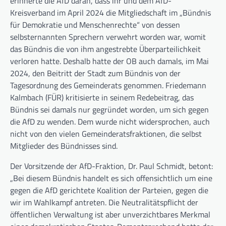
erinnerte die AfD daran, dass ihr und dem AfD-
Kreisverband im April 2024 die Mitgliedschaft im „Bündnis
für Demokratie und Menschenrechte“ von dessen
selbsternannten Sprechern verwehrt worden war, womit
das Bündnis die von ihm angestrebte Überparteilichkeit
verloren hatte. Deshalb hatte der OB auch damals, im Mai
2024, den Beitritt der Stadt zum Bündnis von der
Tagesordnung des Gemeinderats genommen. Friedemann
Kalmbach (FÜR) kritisierte in seinem Redebeitrag, das
Bündnis sei damals nur gegründet worden, um sich gegen
die AfD zu wenden. Dem wurde nicht widersprochen, auch
nicht von den vielen Gemeinderatsfraktionen, die selbst
Mitglieder des Bündnisses sind.
Der Vorsitzende der AfD-Fraktion, Dr. Paul Schmidt, betont:
„Bei diesem Bündnis handelt es sich offensichtlich um eine
gegen die AfD gerichtete Koalition der Parteien, gegen die
wir im Wahlkampf antreten. Die Neutralitätspflicht der
öffentlichen Verwaltung ist aber unverzichtbares Merkmal