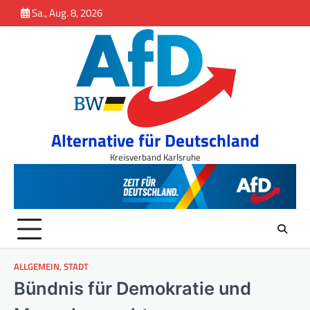
Inhalt
Skip
Sa., Aug. 8, 2026
springen
to
content
Alternative für Deutschland
Kreisverband Karlsruhe
ALLGEMEIN
,
STADT
Bündnis für Demokratie und