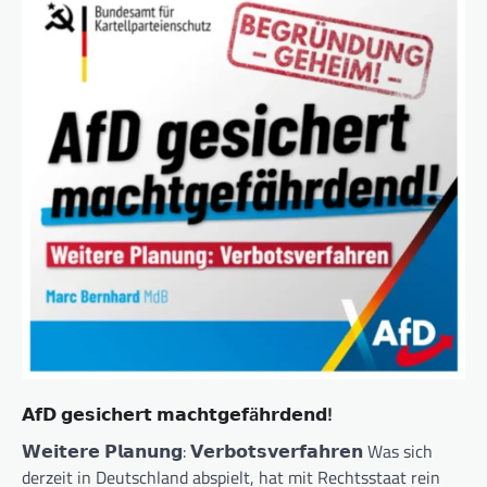
𝗔𝗳𝗗 𝗴𝗲𝘀𝗶𝗰𝗵𝗲𝗿𝘁 𝗺𝗮𝗰𝗵𝘁𝗴𝗲𝗳ä𝗵𝗿𝗱𝗲𝗻𝗱!
𝗪𝗲𝗶𝘁𝗲𝗿𝗲 𝗣𝗹𝗮𝗻𝘂𝗻𝗴: 𝗩𝗲𝗿𝗯𝗼𝘁𝘀𝘃𝗲𝗿𝗳𝗮𝗵𝗿𝗲𝗻 Was sich
derzeit in Deutschland abspielt, hat mit Rechtsstaat rein