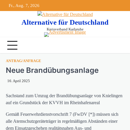
Skip
Fr., Aug. 7, 2026
springen
to
content
Alternative für Deutschland
Kreisverband Karlsruhe
ANTRAG/ANFRAGE
Neue Brandübungsanlage
16. April 2025
Sachstand zum Umzug der Brandübungsanlage von Knielingen
auf ein Grundstück der KVVH im Rheinhafenareal
Gemäß Feuerwehrdienstvorschrift 7 (FwDV [*]) müssen sich
alle Atemschutzgeräteträger in regelmäßigen Abständen einer
dem Einsatzgeschehen realitätsnahen Aus- und