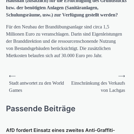
Haushalt (zusätzlich) für die
Ertüchtigung des Grundstücks
bzw. der benötigten Anlagen (Sanitäranlagen,
Schulungsräume,
usw.) zur Verfügung gestellt werden?
Für den Neubau der Brandübungsanlage sind circa 1,5
Millionen Euro zu veranschlagen. Darin sind Eigenleistungen
der Branddirektion und die ressourcenschonende Nutzung
von Bestandsgebäuden berücksichtigt. Die zusätzlichen
Mietkosten belaufen sich auf 30.000 Euro pro Jahr.
Beitragsnavigation
⟵
⟶
Stadt antwortet zu den World
Einschränkung des Verkaufs
Games
von Lachgas
Passende Beiträge
AfD fordert Einsatz eines zweites Anti-Graffiti-