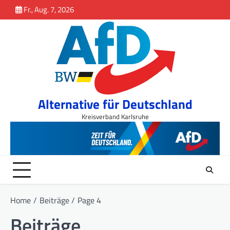
Inhalt
Skip
Fr., Aug. 7, 2026
springen
to
content
Alternative für Deutschland
Kreisverband Karlsruhe
Home
Beiträge
Page 4
Beiträge