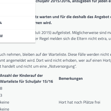
chülerhorte für das S
c
huljahr 2015/2016, anzugeben für jeden e
 die auf einen Hortplatz warten und für die deshalb das Angebot 
”) in Anspruch genommen wird.
4
Warteliste (Stand 30. Juli 2015) aufgelistet. Möglicherweise sind 
BW
latz nicht mehr. In der Regel melden sich die Eltern nicht extra, 
uch nehmen, bleiben auf der Warteliste. Diese Fälle werden nicht 
mt angemeldet wird. Dort wird nicht erhoben, wer auf einen Hort
ot handelt und nicht um eine „Notversorgung“.
A
nzahl der Kinder
auf der
Bemerkungen
Warteliste für Schuljahr 15/16
8
3
keine
Hort hat noch Plätze frei
keine