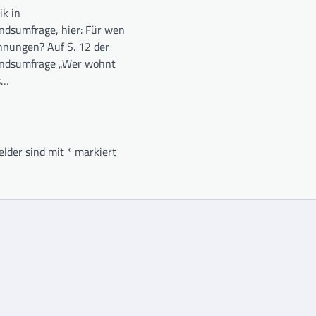
ik in
ndsumfrage, hier: Für wen
nungen? Auf S. 12 der
andsumfrage „Wer wohnt
s…
elder sind mit
*
markiert