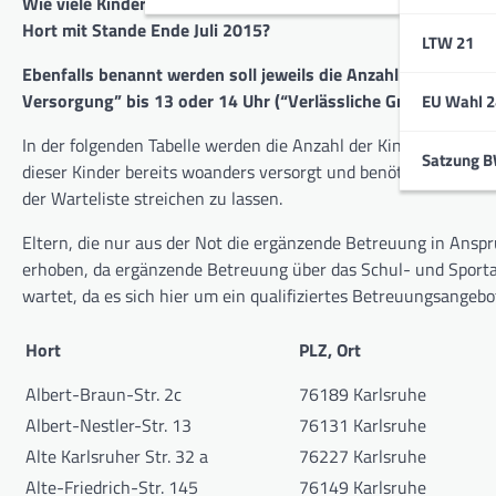
Wie viele Kinder stehen auf den Wartelisten der Karlsruher S
Hort mit Stande Ende Juli 2015?
LTW 21
E
benfalls benannt werden soll jeweils die Anzahl der Kinder,
Versorgung” bis 13 oder 14 Uhr (“Verlässliche Grundschule
EU Wahl 2
In der folgenden Tabelle werden die Anzahl der Kinder auf der 
Satzung 
dieser Kinder bereits woanders versorgt und benötigen diesen P
der Warteliste streichen zu lassen.
Eltern, die nur aus der Not die ergänzende Betreuung in Anspr
erhoben, da ergänzende Betreuung über das Schul- und Sporta
wartet, da es sich hier um ein qualifiziertes Betreuungsangeb
H
ort
PLZ, Ort
Albert-Braun-Str. 2c
76189 Karlsruhe
Albert-Nestler-Str. 13
76131 Karlsruhe
Alte Karlsruher Str. 32 a
76227 Karlsruhe
Alte-Friedrich-Str. 145
76149 Karlsruhe