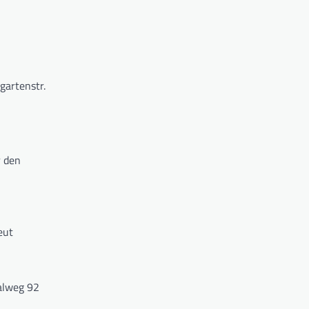
gartenstr.
r den
eut
alweg 92