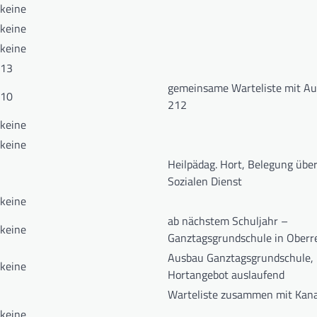
keine
keine
keine
13
gemeinsame Warteliste mit Au
10
212
keine
keine
Heilpädag. Hort, Belegung übe
Sozialen Dienst
keine
ab nächstem Schuljahr –
keine
Ganztagsgrundschule in Oberr
Ausbau Ganztagsgrundschule,
keine
Hortangebot auslaufend
Warteliste zusammen mit Kan
keine