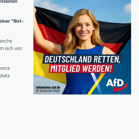
inzelnen
einer “Not-
manche
um sich von
extra
platz