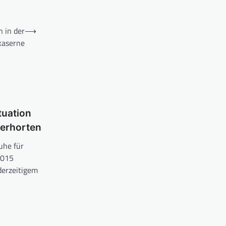
 in der
⟶
kaserne
tuation
lerhorten
ruhe für
2015
derzeitigem