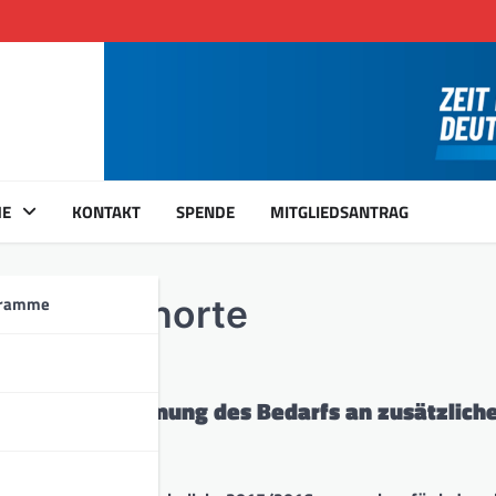
ME
KONTAKT
SPENDE
MITGLIEDSANTRAG
gramme
r Schülerhorte
rhorte – Bestimmung des Bedarfs an zusätzlich