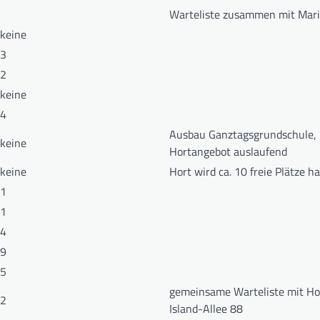
Warteliste zusammen mit Mari
keine
3
2
keine
4
Ausbau Ganztagsgrundschule,
keine
Hortangebot auslaufend
keine
Hort wird ca. 10 freie Plätze h
1
1
4
9
5
gemeinsame Warteliste mit Ho
2
Island-Allee 88