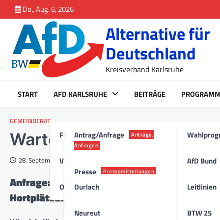
Inhalt
Skip
Do., Aug. 6, 2026
springen
to
Alternative für
content
Deutschland
Kreisverband Karlsruhe
START
AFD KARLSRUHE
BEITRÄGE
PROGRAM
GEMEINDERAT
Fraktion Karlsruhe
Antrag/Anfrage
Wahlpro
Wartelisten der Karlsruhe
Anträge,
Anfragen
Vorstand
AfD Bund
28. September 2015
Presse
Pressemitteilungen
Anfrage: Wartelisten der Karlsruher Schüle
Ortsverband
Durlach
Leitlinien
Hortplätzen
Stadt
Neureut
BTW 25