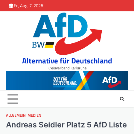
Inhalt
Skip
Fr., Aug. 7, 2026
springen
to
content
Alternative für Deutschland
Kreisverband Karlsruhe
ALLGEMEIN
,
MEDIEN
Andreas Seidler Platz 5 AfD Liste