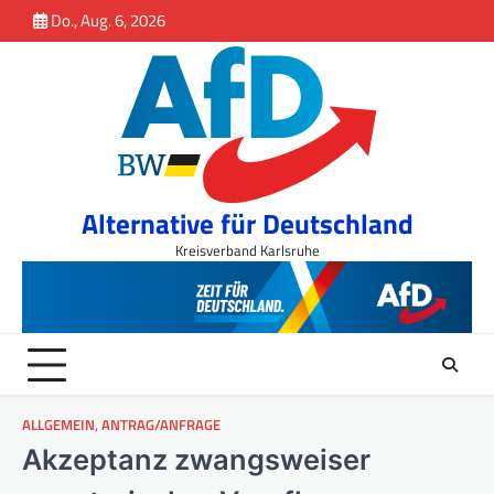
Inhalt
Skip
Do., Aug. 6, 2026
springen
to
content
Alternative für Deutschland
Kreisverband Karlsruhe
ALLGEMEIN
,
ANTRAG/ANFRAGE
Akzeptanz zwangsweiser