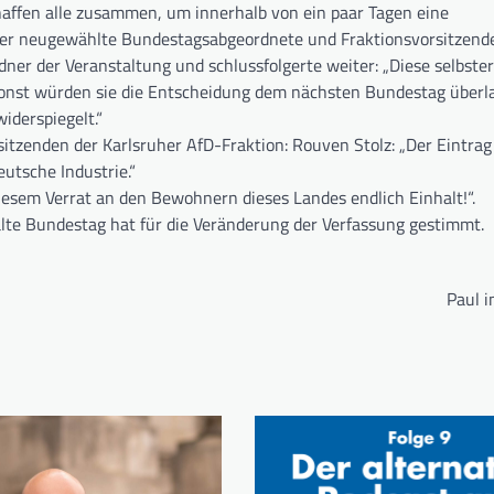
chaffen alle zusammen, um innerhalb von ein paar Tagen eine
er neugewählte Bundestagsabgeordnete und Fraktionsvorsitzende
dner der Veranstaltung und schlussfolgerte weiter: „Diese selbst
Sonst würden sie die Entscheidung dem nächsten Bundestag überla
iderspiegelt.“
itzenden der Karlsruher AfD-Fraktion: Rouven Stolz: „Der Eintrag
eutsche Industrie.“
 diesem Verrat an den Bewohnern dieses Landes endlich Einhalt!“.
lte Bundestag hat für die Veränderung der Verfassung gestimmt.
Paul i