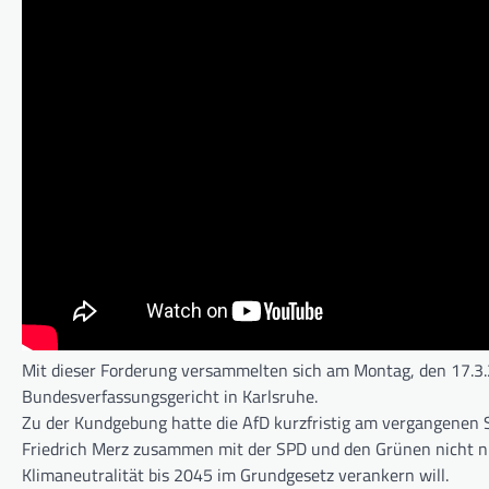
Mit dieser Forderung versammelten sich am Montag, den 17.
Bundesverfassungsgericht in Karlsruhe.
Zu der Kundgebung hatte die AfD kurzfristig am vergangenen
Friedrich Merz zusammen mit der SPD und den Grünen nicht n
Klimaneutralität bis 2045 im Grundgesetz verankern will.