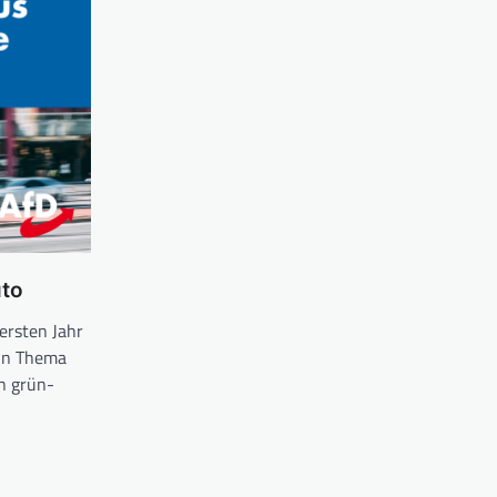
uto
ersten Jahr
ein Thema
in grün-