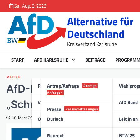
Inhalt
Skip
Sa., Aug. 8, 2026
springen
to
Alternative für
content
Deutschland
Kreisverband Karlsruhe
START
AFD KARLSRUHE
BEITRÄGE
PROGRAM
MEDIEN
Fraktion Karlsruhe
Antrag/Anfrage
Wahlpro
AfD-Kundgebung vor dem
Anträge,
Anfragen
„Schuldenbeschluss stop
Vorstand
AfD Bund
Presse
Pressemitteilungen
18. März 2025
Ortsverband
Durlach
Leitlinien
Stadt
Neureut
BTW 25