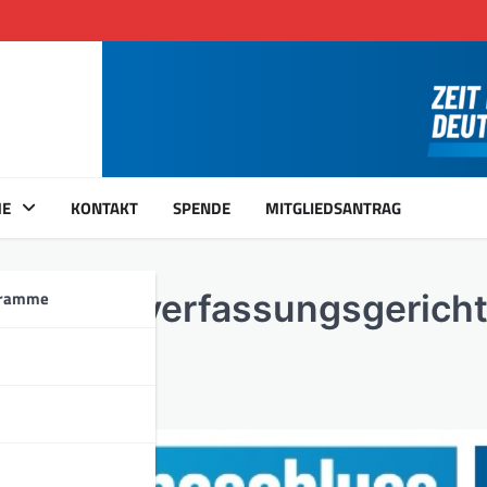
ME
KONTAKT
SPENDE
MITGLIEDSANTRAG
gramme
 Bundesverfassungsgerich
pen!