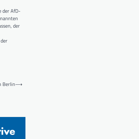
 der AfD-
ernannten
ssen, der
 der
n Berlin
⟶