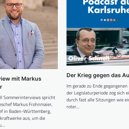
Der Krieg gegen das A
view mit Markus
Im gerade zu Ende gegangenen 
r
der Legislaturperiode zog sich 
l Sommerinterviews spricht
durch fast alle Sitzungen wie e
eschef Markus Frohnmaier,
roter…
ef in Baden-Württemberg,
kraftwerke aus, um die
zu…