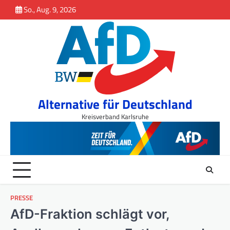
Inhalt
Skip
So., Aug. 9, 2026
springen
to
content
Alternative für Deutschland
Kreisverband Karlsruhe
PRESSE
AfD-Fraktion schlägt vor,