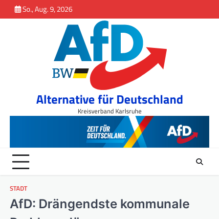
Inhalt
Skip
So., Aug. 9, 2026
springen
to
content
Alternative für Deutschland
Kreisverband Karlsruhe
STADT
AfD: Drängendste kommunale