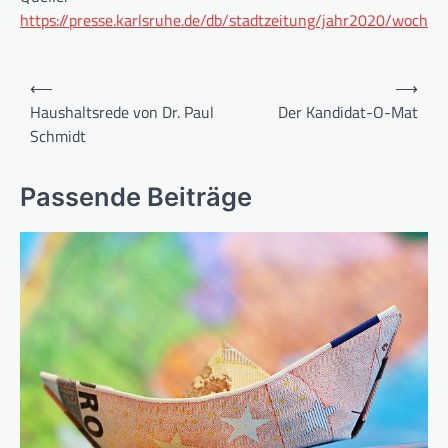
https://presse.karlsruhe.de/db/stadtzeitung/jahr2020/woc
Beitragsnavigation
⟵
⟶
Haushaltsrede von Dr. Paul
Der Kandidat-O-Mat
Schmidt
Passende Beiträge