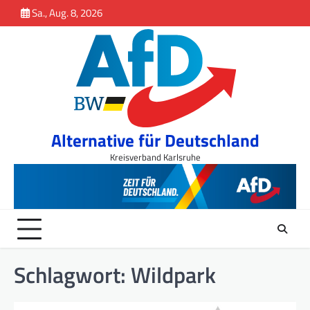
Inhalt
Skip
Sa., Aug. 8, 2026
springen
to
content
Alternative für Deutschland
Kreisverband Karlsruhe
Schlagwort:
Wildpark