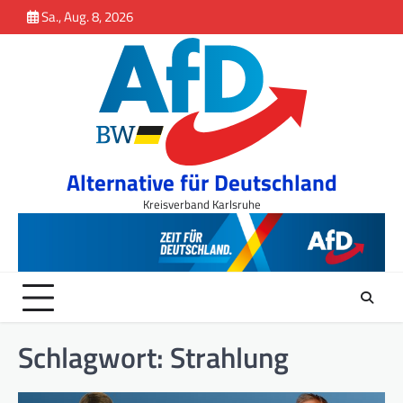
Inhalt
Skip
Sa., Aug. 8, 2026
springen
to
content
Alternative für Deutschland
Kreisverband Karlsruhe
Schlagwort:
Strahlung