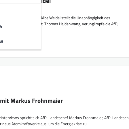
w mit Alice Weidel
.08.2022 AfD-Chefin Alice Weidel stellt die Unabhängigkeit des
 Frage. Dessen Präsident, Thomas Haldenwang, verunglimpfe die AfD,…
4
BW
 mit Markus Frohnmaier
interviews spricht sich AfD-Landeschef Markus Frohnmaier, AfD-Landesche
 neue Atomkraftwerke aus, um die Energiekrise zu…