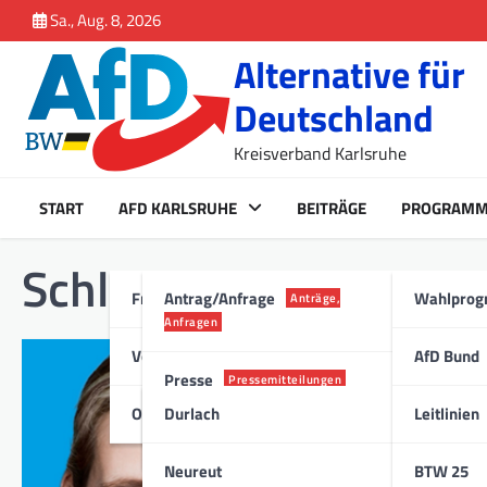
Inhalt
Skip
Sa., Aug. 8, 2026
springen
to
Alternative für
content
Deutschland
Kreisverband Karlsruhe
START
AFD KARLSRUHE
BEITRÄGE
PROGRAM
Schlagwort:
Sommerin
Fraktion Karlsruhe
Antrag/Anfrage
Wahlpro
Anträge,
Anfragen
Vorstand
AfD Bund
Presse
Pressemitteilungen
Ortsverband
Durlach
Leitlinien
Stadt
ALLGEMEIN
,
MEDIEN
Neureut
BTW 25