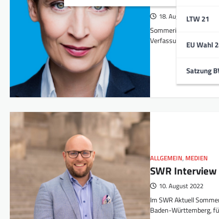
Sommerintervie
18. August 2022
LTW 21
Sommerinterview vom 10
Verfassungsschutzes in
EU Wahl 2
Satzung 
ALLGEMEIN
,
MEDIEN
SWR Interview
10. August 2022
Im SWR Aktuell Sommer
Baden-Württemberg, für