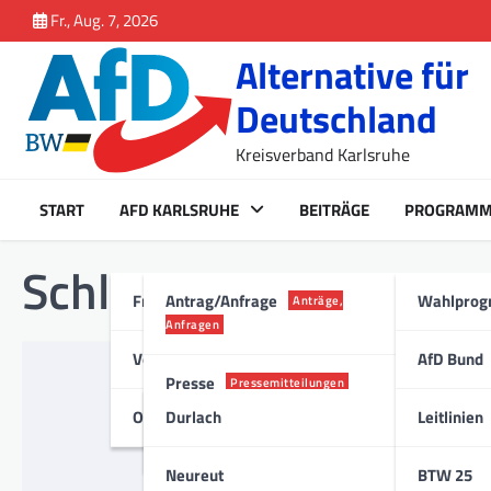
Inhalt
Skip
Fr., Aug. 7, 2026
springen
to
Alternative für
content
Deutschland
Kreisverband Karlsruhe
START
AFD KARLSRUHE
BEITRÄGE
PROGRAM
Schlagwort:
Schutzau
Fraktion Karlsruhe
Antrag/Anfrage
Wahlpro
Anträge,
Anfragen
Vorstand
AfD Bund
ANTRAG/ANFRAGE
Presse
Pressemitteilungen
Schutzausrüstu
Ortsverband
Durlach
Leitlinien
23. April 2020
Stadt
Anfrage: Schutzausrüstu
Neureut
BTW 25
1.Gibt es in Karlsruhe e