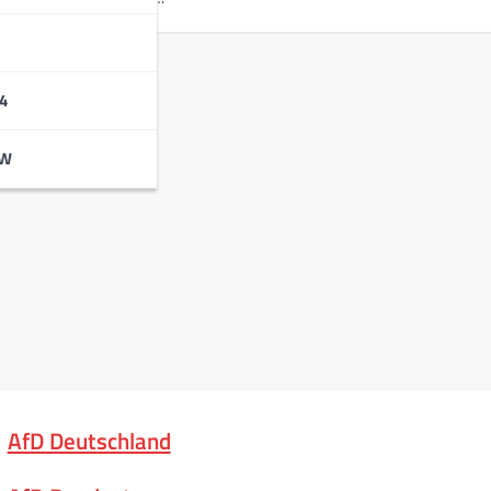
4
BW
AfD Deutschland