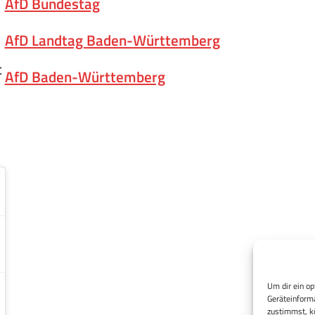
AfD Bundestag
AfD Landtag Baden-Württemberg
t
AfD Baden-Württemberg
Um dir ein op
Geräteinforma
zustimmst, kö