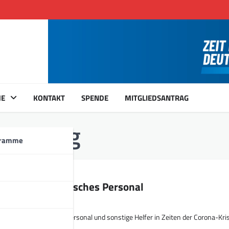
ME
KONTAKT
SPENDE
MITGLIEDSANTRAG
srüstung
gramme
ng für medizinisches Personal
ng für medizinisches Personal und sonstige Helfer in Zeiten der Corona-Kri
inen Krisenstab, der sich…