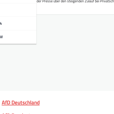
äuften sich Meldungen in der Presse über den steigenden Zulauf bei Privatsch
4
BW
AfD Deutschland