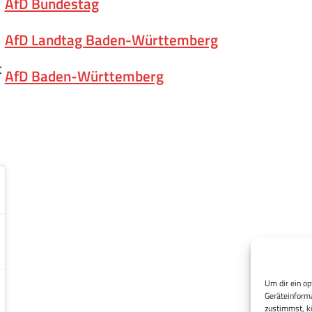
AfD Bundestag
AfD Landtag Baden-Württemberg
t
AfD Baden-Württemberg
Um dir ein op
Geräteinforma
zustimmst, kö