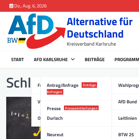
Inhalt
Skip
Do., Aug. 6, 2026
springen
to
Alternative für
content
Deutschland
Kreisverband Karlsruhe
START
AFD KARLSRUHE
BEITRÄGE
PROGRAM
Schlagwort:
SChüler
Fraktion Karlsruhe
Antrag/Anfrage
Wahlpro
Anträge,
Anfragen
Vorstand
AfD Bund
ANTRAG/ANFRAGE
Presse
Pressemitteilungen
Anfrage zur En
Ortsverband
Durlach
Leitlinien
Schularten
Stadt
25. März 2021
Neureut
BTW 25