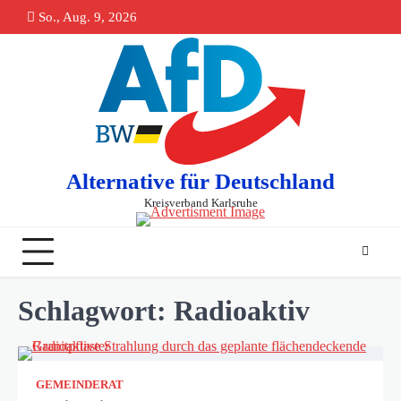
Skip
So., Aug. 9, 2026
springen
to
content
Alternative für Deutschland
Kreisverband Karlsruhe
Schlagwort:
Radioaktiv
GEMEINDERAT