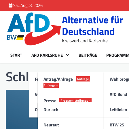
Inhalt
Skip
Sa., Aug. 8, 2026
springen
to
Alternative für
content
Deutschland
Kreisverband Karlsruhe
START
AFD KARLSRUHE
BEITRÄGE
PROGRAM
Schlagwort:
Parkfläch
Fraktion Karlsruhe
Antrag/Anfrage
Wahlpro
Anträge,
Anfragen
Vorstand
AfD Bund
GEMEINDERAT
Presse
Pressemitteilungen
Stellungnahme
Ortsverband
Durlach
Leitlinien
28. Februar 2019
Stadt
Die Karlsruher AfD krit
Neureut
BTW 25
ideologischen Beweggrü