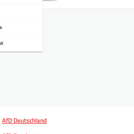
4
BW
AfD Deutschland