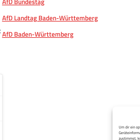
AfD Bundestag
AfD Landtag Baden-Württemberg
t
AfD Baden-Württemberg
Um dir ein op
Geräteinforma
zustimmst, kö