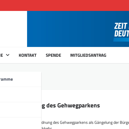
ME
KONTAKT
SPENDE
MITGLIEDSANTRAG
en
gramme
 zur Neuordnung des Gehwegparkens
isiert die städtische Neuordnung des Gehwegparkens als Gängelung der Bürg
nden und fordert die Rückkehr…