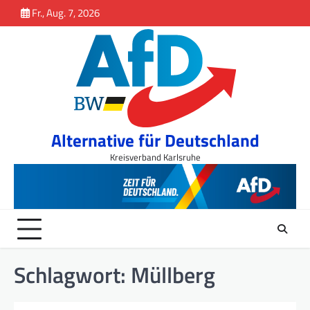
Inhalt
Skip
Fr., Aug. 7, 2026
springen
to
content
Alternative für Deutschland
Kreisverband Karlsruhe
Schlagwort:
Müllberg