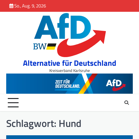
Inhalt
Skip
So., Aug. 9, 2026
springen
to
content
Alternative für Deutschland
Kreisverband Karlsruhe
Schlagwort:
Hund