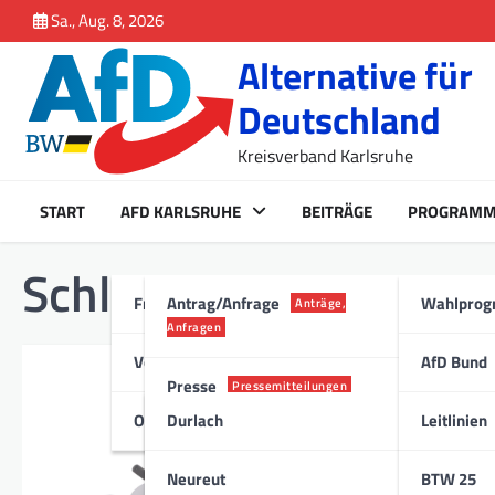
Inhalt
Skip
Sa., Aug. 8, 2026
springen
to
Alternative für
content
Deutschland
Kreisverband Karlsruhe
START
AFD KARLSRUHE
BEITRÄGE
PROGRAM
Schlagwort:
E-Scooter
Fraktion Karlsruhe
Antrag/Anfrage
Wahlpro
Anträge,
Anfragen
Vorstand
AfD Bund
Presse
Pressemitteilungen
Ortsverband
Durlach
Leitlinien
Stadt
ALLGEMEIN
,
PRESSE
E-Scooter-Chaos
Neureut
BTW 25