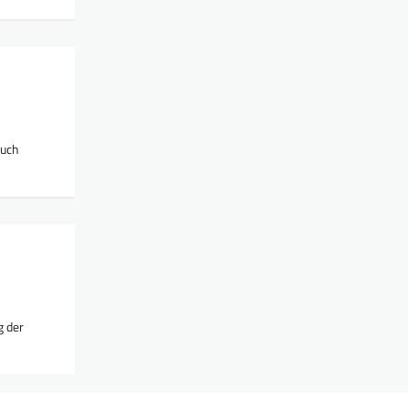
auch
g der