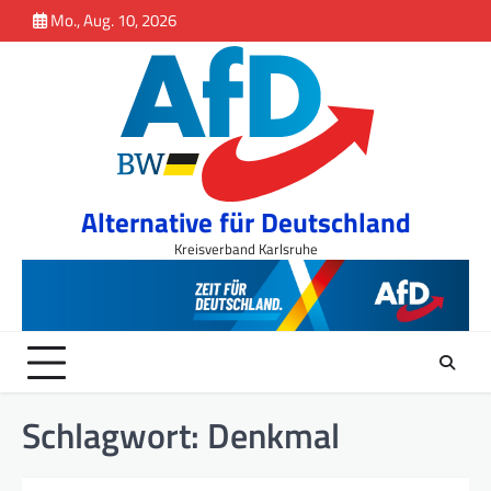
Inhalt
Skip
Mo., Aug. 10, 2026
springen
to
content
Alternative für Deutschland
Kreisverband Karlsruhe
Schlagwort:
Denkmal