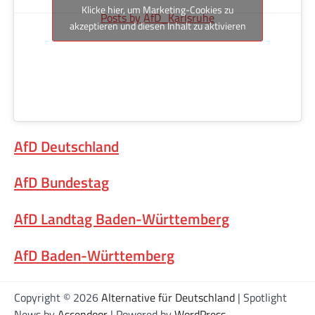
Klicke hier, um Marketing-Cookies zu
Posts by AfD_Karlsruhe
akzeptieren und diesen Inhalt zu aktivieren
AfD Deutschland
AfD Bundestag
AfD Landtag Baden-Württemberg
AfD Baden-Württemberg
Copyright © 2026
Alternative für Deutschland
| Spotlight
News by
Ascendoor
| Powered by
WordPress
.