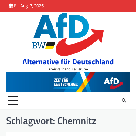
Inhalt
Skip
Fr., Aug. 7, 2026
springen
to
content
Alternative für Deutschland
Kreisverband Karlsruhe
Schlagwort:
Chemnitz