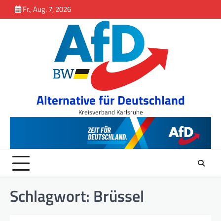
Inhalt
Skip
Fr., Aug. 7, 2026
springen
to
content
Alternative für Deutschland
Kreisverband Karlsruhe
Schlagwort:
Brüssel