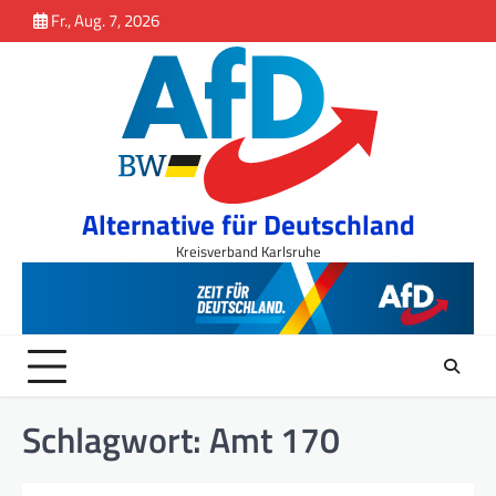
Inhalt
Skip
Fr., Aug. 7, 2026
springen
to
content
Alternative für Deutschland
Kreisverband Karlsruhe
Schlagwort:
Amt 170