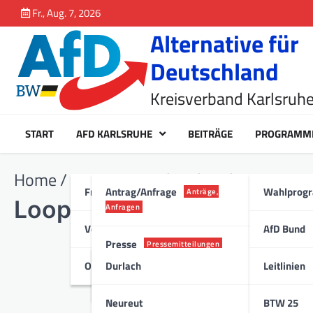
Inhalt
Fr., Aug. 7, 2026
springen
Alternative für
Deutschland
Kreisverband Karlsruh
START
AFD KARLSRUHE
BEITRÄGE
PROGRAMM
Home
Loop Karussel und Grid
Fraktion Karlsruhe
Antrag/Anfrage
Wahlprog
Anträge,
Loop Karussel und Grid
Anfragen
Vorstand
AfD Bund
Presse
Pressemitteilungen
Ortsverband
Durlach
Leitlinien
Stadt
Neureut
BTW 25