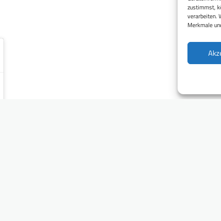
zustimmst, kö
verarbeiten. 
Merkmale und
Akz