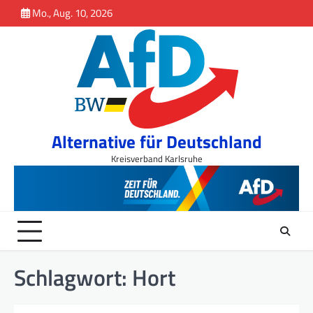
Inhalt
Skip
Mo., Aug. 10, 2026
springen
to
content
Alternative für Deutschland
Kreisverband Karlsruhe
Schlagwort:
Hort